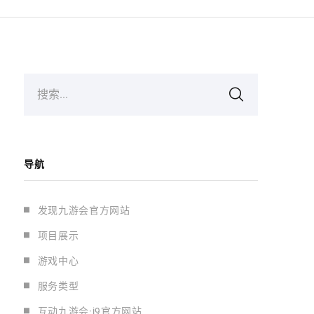
搜索...
导航
发现九游会官方网站
项目展示
游戏中心
服务类型
互动九游会·j9官方网站