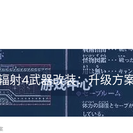
辐射4武器改装：升级方
案