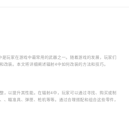
中是玩家在游戏中最常用的武器之一。随着游戏的发展，玩家们
和改装。本文将详细阐述辐射4中如何改装的方法和技巧。
整，以提升其性能。在辐射4中，玩家可以通过寻找、购买或制
、、瞄准具、弹匣、枪机等等。通过合理搭配和组合这些零件，