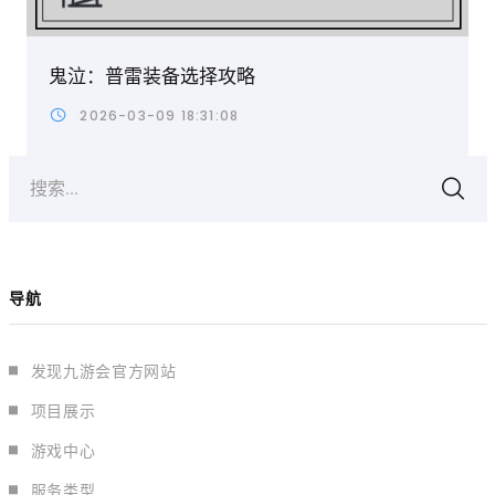
鬼泣：普雷装备选择攻略
2026-03-09 18:31:08
搜索...
导航
发现九游会官方网站
项目展示
游戏中心
服务类型