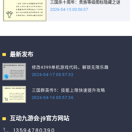
三国杀十周年：贵族等级图标隐藏之谜
2026-04-15 00:56:37
最新发布
修改4399单机游戏代码，解锁无限乐趣
2026-04-17 00:57:32
三国群英传5：技能上限快速提升攻略
2026-04-16 00:57:36
互动九游会·j9官方网站
13594780390