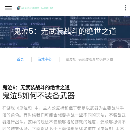
鬼泣5：无武装战斗的绝世之道
首页
游戏中心
鬼泣5：无武装战斗的绝世之道
鬼泣5：无武装战斗的绝世之道
鬼泣5如何不装备武器
在游戏《鬼泣5》中，主人公尼禄和但丁都是以武器为主要战斗手
段的角色。有时候我们可能会想要挑战一些不同的玩法，不装备武
器进行战斗。这样的玩法不仅能够增加游戏的难度，还能够提供不
同的游戏体验。下面将从多个方面详细阐述如何在《鬼泣5》中不